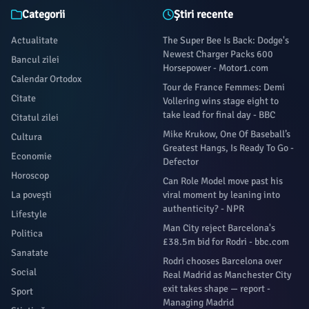
Categorii
Știri recente
Actualitate
The Super Bee Is Back: Dodge's
Newest Charger Packs 600
Bancul zilei
Horsepower - Motor1.com
Calendar Ortodox
Tour de France Femmes: Demi
Citate
Vollering wins stage eight to
take lead for final day - BBC
Citatul zilei
Mike Krukow, One Of Baseball’s
Cultura
Greatest Hangs, Is Ready To Go -
Economie
Defector
Horoscop
Can Role Model move past his
La povești
viral moment by leaning into
authenticity? - NPR
Lifestyle
Man City reject Barcelona's
Politica
£38.5m bid for Rodri - bbc.com
Sanatate
Rodri chooses Barcelona over
Social
Real Madrid as Manchester City
exit takes shape — report -
Sport
Managing Madrid