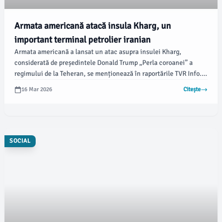
Armata americană atacă insula Kharg, un
important terminal petrolier iranian
Armata americană a lansat un atac asupra insulei Kharg,
considerată de președintele Donald Trump „Perla coroanei” a
regimului de la Teheran, se menționează în raportările TVR Info.
Această insulă, situată la 24 de kilometri de coastele Iranului,
16 Mar 2026
Citește
găzduiește cel mai mare terminal petrolier al republicii islamice.
SOCIAL