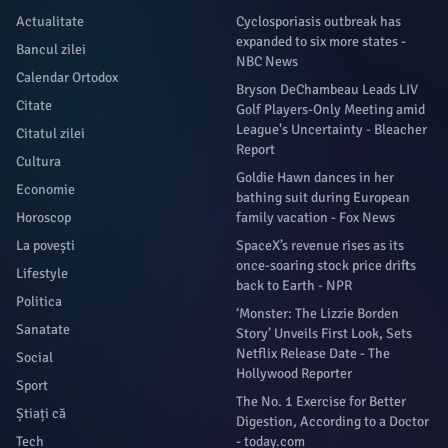
Actualitate
Cyclosporiasis outbreak has
expanded to six more states -
Bancul zilei
NBC News
Calendar Ortodox
Bryson DeChambeau Leads LIV
Citate
Golf Players-Only Meeting amid
League's Uncertainty - Bleacher
Citatul zilei
Report
Cultura
Goldie Hawn dances in her
Economie
bathing suit during European
Horoscop
family vacation - Fox News
La povești
SpaceX’s revenue rises as its
once-soaring stock price drifts
Lifestyle
back to Earth - NPR
Politica
‘Monster: The Lizzie Borden
Sanatate
Story’ Unveils First Look, Sets
Netflix Release Date - The
Social
Hollywood Reporter
Sport
The No. 1 Exercise for Better
Știați că
Digestion, According to a Doctor
Tech
- today.com