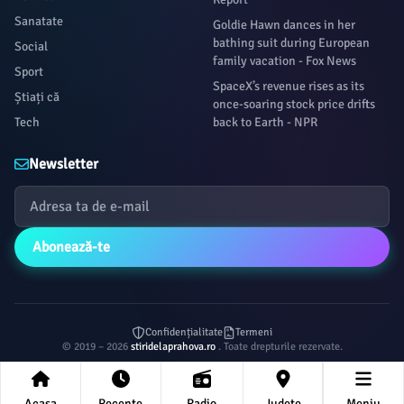
Sanatate
Goldie Hawn dances in her
bathing suit during European
Social
family vacation - Fox News
Sport
SpaceX’s revenue rises as its
Știați că
once-soaring stock price drifts
Tech
back to Earth - NPR
Newsletter
Abonează-te
Confidențialitate
Termeni
© 2019 – 2026
stiridelaprahova.ro
. Toate drepturile rezervate.
Acasa
Recente
Radio
Județe
Meniu