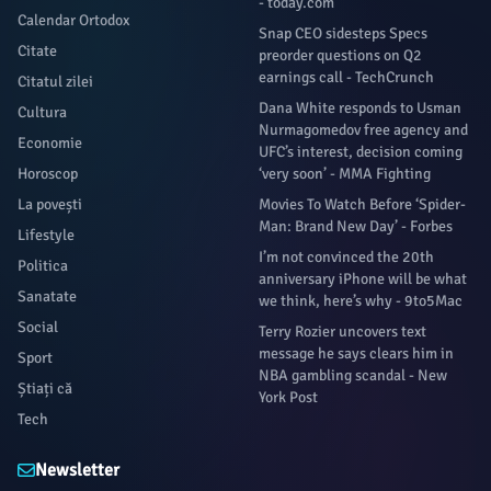
- today.com
Calendar Ortodox
Snap CEO sidesteps Specs
Citate
preorder questions on Q2
earnings call - TechCrunch
Citatul zilei
Dana White responds to Usman
Cultura
Nurmagomedov free agency and
Economie
UFC’s interest, decision coming
Horoscop
‘very soon’ - MMA Fighting
La povești
Movies To Watch Before ‘Spider-
Man: Brand New Day’ - Forbes
Lifestyle
I’m not convinced the 20th
Politica
anniversary iPhone will be what
Sanatate
we think, here’s why - 9to5Mac
Social
Terry Rozier uncovers text
message he says clears him in
Sport
NBA gambling scandal - New
Știați că
York Post
Tech
Newsletter