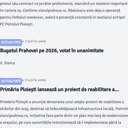
primul său contract ca jucător profesionist, marcând un moment important
în cariera sa. Conform ziarulprahova.ro, Rădulescu este deja o speranță
pentru fotbalul românesc, având o prezență constantă în vestiarul echipei
FC Petrolul Ploiești.
Articol postat cu 3 luni în urmă
ACTUALITATE
Bugetul Prahovei pe 2026, votat în unanimitate
V. Stoica
Articol postat cu 3 luni în urmă
ACTUALITATE
Primăria Ploiești lansează un proiect de reabilitare a
străzilor
Primăria Ploiești a anunțat demararea unui amplu proiect de reabilitare a
străzilor din oraș, destinat să îmbunătățească infrastructura locală. Potrivit
ziarulprahova.ro, inițiativa face parte dintr-un plan mai larg de modernizare
a orașului, pe care autoritățile intenționează să-l implementeze până la