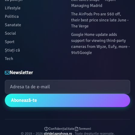
Managing Madrid
Lifestyle
The AirPods Pro are $60 off,
Politica
their best price since late June -
Sanatate
The Verge
Social
Google Home update adds
support for viewing third-party
Sport
cameras from Wyze, Eufy, more -
Știați că
9to5Google
Tech
Newsletter
Abonează-te
Confidențialitate
Termeni
© 2019 – 2026
stiridelaprahova.ro
. Toate drepturile rezervate.