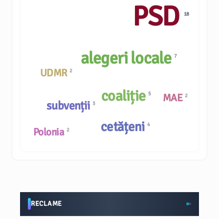
PSD
18
alegeri locale
7
UDMR
2
coaliție
5
MAE
2
subvenții
3
cetățeni
4
Polonia
2
RECLAME