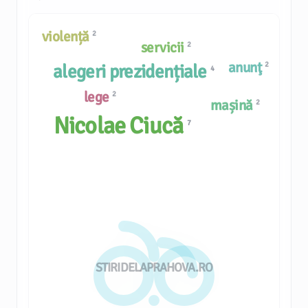
violență
2
servicii
2
anunţ
2
alegeri prezidențiale
4
lege
2
mașină
2
Nicolae Ciucă
7
STIRIDELAPRAHOVA.RO