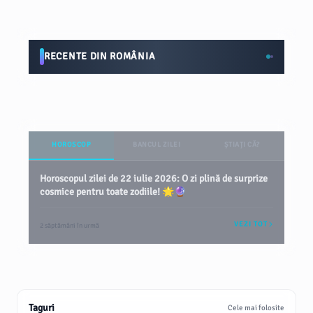
RECENTE DIN ROMÂNIA
HOROSCOP
BANCUL ZILEI
ȘTIAȚI CĂ?
Horoscopul zilei de 22 iulie 2026: O zi plină de surprize
cosmice pentru toate zodiile! 🌟🔮
VEZI TOT
2 săptămâni în urmă
Taguri
Cele mai folosite