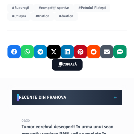
#București
#competiții sportive
#Petrolul Ploiești
#Chiajna
#triatlon
#duatlon
COPIAZĂ
RECENTE DIN PRAHOVA
09:30
Tumor cerebral descoperit în urma unui scan