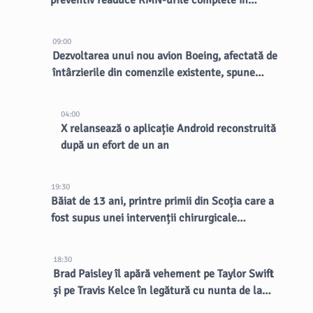
preventiv readuce RMN-urile complete în
lumina reflectoarelor
09:00
Dezvoltarea unui nou avion Boeing, afectată de
întârzierile din comenzile existente, spune
CEO-ul
04:00
X relansează o aplicație Android reconstruită
după un efort de un an
19:30
Băiat de 13 ani, printre primii din Scoția care a
fost supus unei intervenții chirurgicale
inovatoare la creier
18:30
Brad Paisley îl apără vehement pe Taylor Swift
și pe Travis Kelce în legătură cu nunta de la
MSG