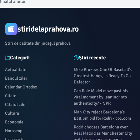
finalul anului.
stiridelaprahova.ro
Știri de calitate din județul prahova
Categorii
Știri recente
Actualitate
Mike Krukow, One Of Baseball’s
Greatest Hangs, Is Ready To Go -
Bancul zilei
Defector
Calendar Ortodox
Can Role Model move past his
Citate
viral moment by leaning into
authenticity? - NPR
Citatul zilei
Man City reject Barcelona's
Cultura
£38.5m bid for Rodri - bbc.com
Economie
Rodri chooses Barcelona over
Horoscop
Real Madrid as Manchester City
La povești
exit takes shape — report -