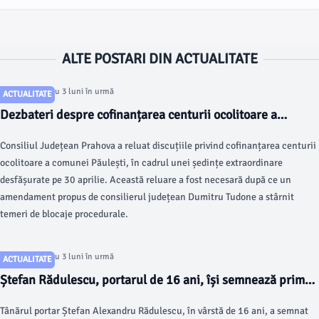
ALTE POSTARI DIN ACTUALITATE
Articol postat cu 3 luni în urmă
ACTUALITATE
Dezbateri despre cofinanțarea centurii ocolitoare a
comunei Păulești
Consiliul Județean Prahova a reluat discuțiile privind cofinanțarea centurii
ocolitoare a comunei Păulești, în cadrul unei ședințe extraordinare
desfășurate pe 30 aprilie. Această reluare a fost necesară după ce un
amendament propus de consilierul județean Dumitru Tudone a stârnit
temeri de blocaje procedurale.
Articol postat cu 3 luni în urmă
ACTUALITATE
Ștefan Rădulescu, portarul de 16 ani, își semnează primul
contract profesionist
Tânărul portar Ștefan Alexandru Rădulescu, în vârstă de 16 ani, a semnat