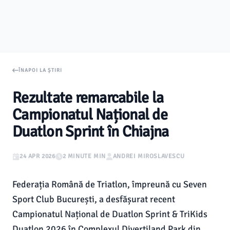
ÎNAPOI LA ȘTIRI
Rezultate remarcabile la
Campionatul Național de
Duatlon Sprint în Chiajna
24 APR 2026
2 MINUTE MIN
ANDREI MIROSLAVESCU
Federația Română de Triatlon, împreună cu Seven
Sport Club București, a desfășurat recent
Campionatul Național de Duatlon Sprint & TriKids
Duatlon 2026 în Complexul Divertiland Park din