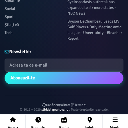
Sanatate
Cyclosporiasis outbreak has
expanded to six more states -
Social
NBC News
Sport
Bryson DeChambeau Leads LIV
Știați că
Golf Players-Only Meeting amid
Tech
League's Uncertainty - Bleacher
Report
Newsletter
Abonează-te
Confidențialitate
Termeni
© 2019 – 2026
stiridelaprahova.ro
. Toate drepturile rezervate.
Acasa
Recente
Radio
Județe
Meniu