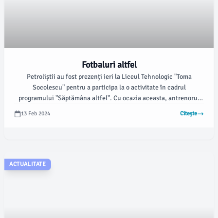
Fotbaluri altfel
Petroliștii au fost prezenți ieri la Liceul Tehnologic "Toma
Socolescu" pentru a participa la o activitate în cadrul
programului "Săptămâna altfel". Cu ocazia aceasta, antrenorul
Florin Pîrvu, împreună cu Vali Țicu, Seto Takayuki, Marian Huja,
13 Feb 2024
Citește
Mario Bratu și Alexandru Ișfan, au acceptat invitația și au
răspuns întrebărilor elevilor cu privire la viața unui sportiv
profesionist.
ACTUALITATE