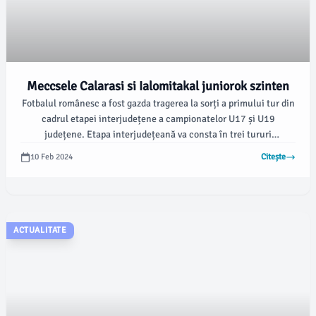
Meccsele Calarasi si Ialomitakal juniorok szinten
Fotbalul românesc a fost gazda tragerea la sorți a primului tur din
cadrul etapei interjudețene a campionatelor U17 și U19
județene. Etapa interjudețeană va consta în trei tururi
eliminatorii, jucate într-o singură manșă, cu meciurile
10 Feb 2024
Citește
programate pe 26 mai, 2 iunie și 9 iunie 2024.
ACTUALITATE