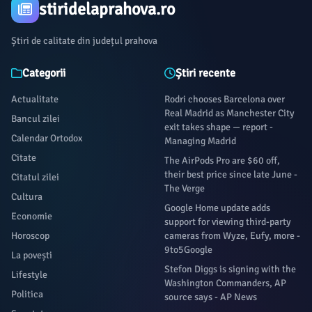
stiridelaprahova.ro
Știri de calitate din județul prahova
Categorii
Știri recente
Actualitate
Rodri chooses Barcelona over
Real Madrid as Manchester City
Bancul zilei
exit takes shape — report -
Calendar Ortodox
Managing Madrid
Citate
The AirPods Pro are $60 off,
their best price since late June -
Citatul zilei
The Verge
Cultura
Google Home update adds
Economie
support for viewing third-party
Horoscop
cameras from Wyze, Eufy, more -
9to5Google
La povești
Stefon Diggs is signing with the
Lifestyle
Washington Commanders, AP
Politica
source says - AP News