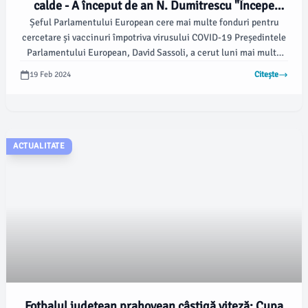
calde - A început de an N. Dumitrescu "Începe
Șeful Parlamentului European cere mai multe fonduri pentru
prima încărcare cu bani a cardurilor pentru
cercetare și vaccinuri împotriva virusului COVID-19 Președintele
alimente și mese calde de anul acesta - N.
Parlamentului European, David Sassoli, a cerut luni mai multe
Dumitrescu
fonduri pentru cercetarea și dezvoltarea de vaccinuri împotriva
19 Feb 2024
Citește
virusului mortal COVID-19, care continuă să se răspândească în
întreaga lume. "Din moment ce suntem încă departe de a găsi un
tratament sau un vaccin pentru COVID-19, consider că trebuie să
ne concentrăm mai mult în această direcție", a declarat N.
ACTUALITATE
Fotbalul județean prahovean câștigă viteză: Cupa