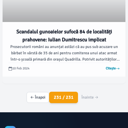
Scandalul gunoaielor sufocă 84 de localități
prahovene: Iulian Dumitrescu implicat
Prosecutorii români au anunțat astăzi că au pus sub acuzare un
bărbat în vârstă de 35 de ani pentru comiterea unui atac armat
într-o școală primară din orașul Quadrilla. Potrivit autorităților,
bărbatul a intrat în incinta școlii înarmat cu un pistol și a tras mai
10 Feb 2024
Citește
multe focuri de armă în aer, atât în sala de clasă cât și în curtea
școlii.
231 / 231
← Înapoi
Înainte →