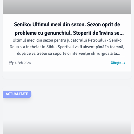
Seniko: Ultimul meci din sezon. Sezon oprit de
probleme cu genunchiul. Stoperii de învins se
Ultimul meci din sezon pentru jucătorului Petrolului - Seniko
întorc mai puternici. Fanii mulțumiți pentru mesaj.
Doua s-a încheiat în Sibiu. Sportivul va fi absent până în toamnă,
după ce va trebui să suporte o intervenție chirurgicală la
ligamentele genunchiului.
14 Feb 2024
Citește
ACTUALITATE