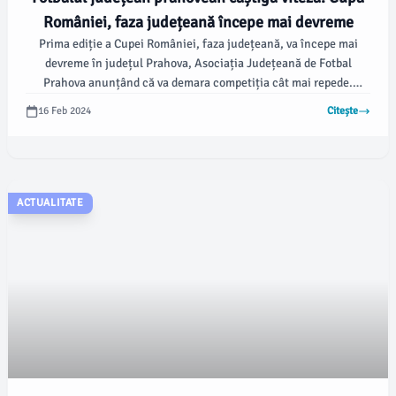
României, faza județeană începe mai devreme
Prima ediție a Cupei României, faza județeană, va începe mai
devreme în județul Prahova, Asociația Județeană de Fotbal
Prahova anunțând că va demara competiția cât mai repede.
Înregistrarea în campionat s-a făcut la cerere, participarea fiind
16 Feb 2024
Citește
opțională, iar 18 echipe au decis să intre în lupta pentru trofeu.
ACTUALITATE