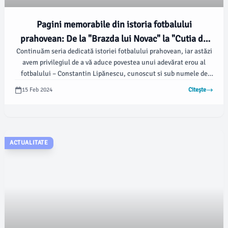
Pagini memorabile din istoria fotbalului
prahovean: De la "Brazda lui Novac" la "Cutia de
Continuăm seria dedicată istoriei fotbalului prahovean, iar astăzi
surprize" (Istoria echipei de fotbal Tricolorului
avem privilegiul de a vă aduce povestea unui adevărat erou al
CFPV Ploiești) - Plopeni.
fotbalului – Constantin Lipănescu, cunoscut si sub numele de
Cocoș. La vârsta de 88 de ani, acesta este ultimul mohican al
15 Feb 2024
Citește
Tricolorului CFPV și unul dintre cei mai importanţi jucători care
au contribuit la fenomenul fotbalistic în județul Prahova.
ACTUALITATE