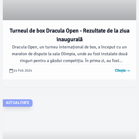
Turneul de box Dracula Open - Rezultate de la ziua
inaugurală
Dracula Open, un turneu internațional de box, a început cu un
maraton de dispute la sala Olimpia, unde au fost instalate două
ringuri pentru a găzdui competiția. În prima zi, au fost
programate 25 de meciuri pentru "Tineret" și 21 pentru "Juniori",
14 Feb 2024
Citește
unde au participat și 32 de reprezentanți ai României.
ACTUALITATE