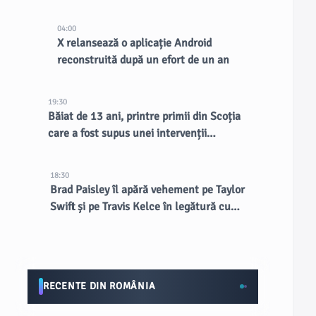
existente, spune CEO-ul
04:00
X relansează o aplicație Android
reconstruită după un efort de un an
19:30
Băiat de 13 ani, printre primii din Scoția
care a fost supus unei intervenții
chirurgicale inovatoare la creier
18:30
Brad Paisley îl apără vehement pe Taylor
Swift și pe Travis Kelce în legătură cu
nunta de la MSG
RECENTE DIN ROMÂNIA