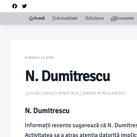
Acasă
Actualitate
Cultura
Economie
ÎNAPOI LA ȘTIRI
N. Dumitrescu
10 DEC 2024
1 MINUT MIN
ANDREI MIROSLAVESCU
N. Dumitrescu
Informații recente sugerează că N. Dumitres
Activitatea sa a atras atenția datorită implic