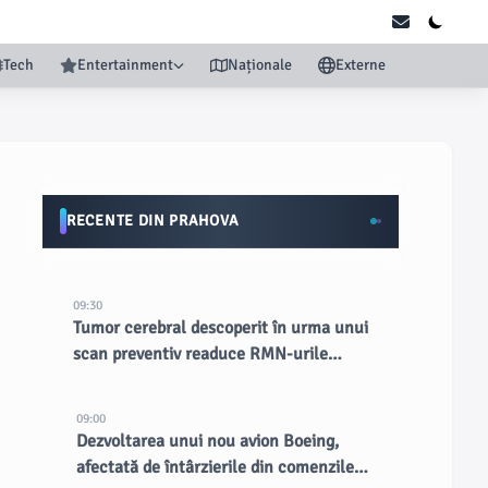
Tech
Entertainment
Naționale
Externe
RECENTE DIN PRAHOVA
09:30
Tumor cerebral descoperit în urma unui
scan preventiv readuce RMN-urile
complete în lumina reflectoarelor
09:00
Dezvoltarea unui nou avion Boeing,
afectată de întârzierile din comenzile