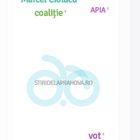
APIA
3
coaliție
5
STIRIDELAPRAHOVA.RO
vot
5