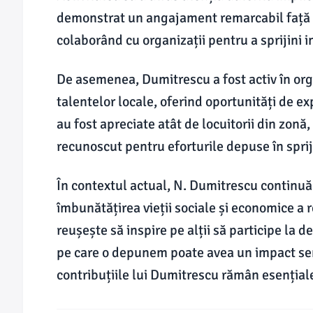
demonstrat un angajament remarcabil față d
colaborând cu organizații pentru a sprijini i
De asemenea, Dumitrescu a fost activ în or
talentelor locale, oferind oportunități de ex
au fost apreciate atât de locuitorii din zonă, c
recunoscut pentru eforturile depuse în sprij
În contextul actual, N. Dumitrescu continuă 
îmbunătățirea vieții sociale și economice a r
reușește să inspire pe alții să participe l
pe care o depunem poate avea un impact semn
contribuțiile lui Dumitrescu rămân esențiale