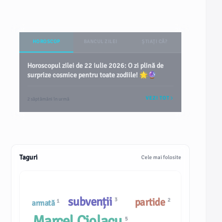
HOROSCOP
BANCUL ZILEI
ȘTIAȚI CĂ?
Horoscopul zilei de 22 iulie 2026: O zi plină de
surprize cosmice pentru toate zodiile! 🌟🔮
VEZI TOT
2 săptămâni în urmă
Taguri
Cele mai folosite
subvenții
partide
3
2
1
armată
Marcel Ciolacu
5