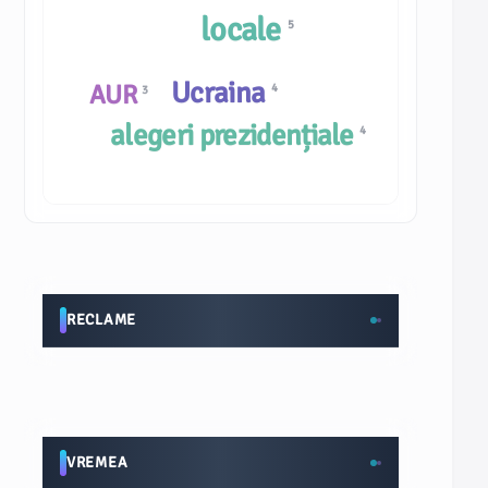
locale
5
Ucraina
AUR
4
3
alegeri prezidențiale
4
RECLAME
VREMEA