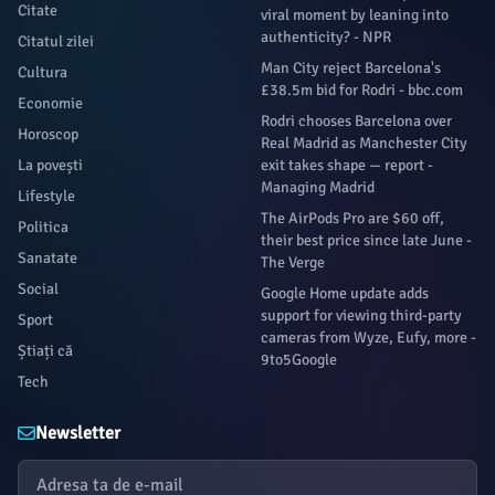
Citate
viral moment by leaning into
authenticity? - NPR
Citatul zilei
Man City reject Barcelona's
Cultura
£38.5m bid for Rodri - bbc.com
Economie
Rodri chooses Barcelona over
Horoscop
Real Madrid as Manchester City
La povești
exit takes shape — report -
Managing Madrid
Lifestyle
The AirPods Pro are $60 off,
Politica
their best price since late June -
Sanatate
The Verge
Social
Google Home update adds
support for viewing third-party
Sport
cameras from Wyze, Eufy, more -
Știați că
9to5Google
Tech
Newsletter