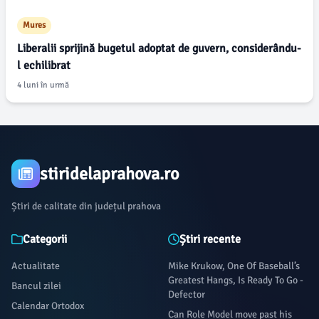
Mures
Liberalii sprijină bugetul adoptat de guvern, considerându-
l echilibrat
4 luni în urmă
stiridelaprahova.ro
Știri de calitate din județul prahova
Categorii
Știri recente
Actualitate
Mike Krukow, One Of Baseball’s
Greatest Hangs, Is Ready To Go -
Bancul zilei
Defector
Calendar Ortodox
Can Role Model move past his