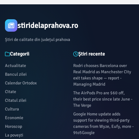
stiridelaprahova.ro
Știri de calitate din județul prahova
Categorii
Știri recente
Actualitate
Rodri chooses Barcelona over
Real Madrid as Manchester City
Bancul zilei
exit takes shape — report -
Calendar Ortodox
Managing Madrid
Citate
The AirPods Pro are $60 off,
their best price since late June -
Citatul zilei
The Verge
Cultura
Google Home update adds
Economie
support for viewing third-party
Horoscop
cameras from Wyze, Eufy, more -
9to5Google
La povești