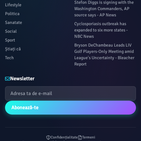
Stefon Diggs is signing with the
Lifestyle
Washington Commanders, AP
Politica
source says - AP News
Sanatate
Cyclosporiasis outbreak has
expanded to six more states -
Social
NBC News
Sport
Bryson DeChambeau Leads LIV
Știați că
Golf Players-Only Meeting amid
Tech
League's Uncertainty - Bleacher
Report
Newsletter
Abonează-te
Confidențialitate
Termeni