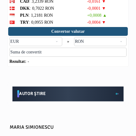
CAD
: 3,2339 RON
-0,0161 ▼
DKK
: 0,7022 RON
-0,0001 ▼
PLN
: 1,2181 RON
+0,0008 ▲
TRY
: 0,0955 RON
-0,0004 ▼
Convertor valutar
»
Rezultat:
-
AUTOR ȘTIRE
MARIA SIMIONESCU