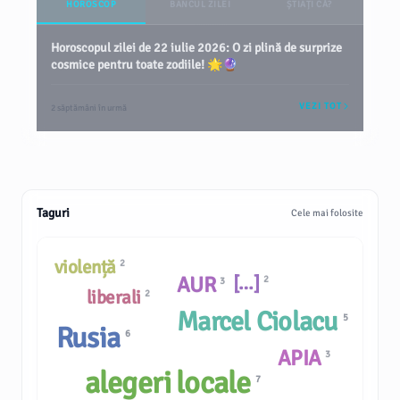
HOROSCOP
BANCUL ZILEI
ȘTIAȚI CĂ?
Horoscopul zilei de 22 iulie 2026: O zi plină de surprize
cosmice pentru toate zodiile! 🌟🔮
VEZI TOT
2 săptămâni în urmă
Taguri
Cele mai folosite
violență
2
AUR
[…]
2
3
liberali
2
Marcel Ciolacu
5
Rusia
6
APIA
3
alegeri locale
7