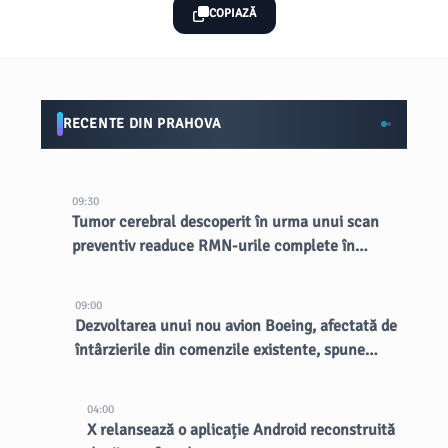
COPIAZĂ
RECENTE DIN PRAHOVA
09:30
Tumor cerebral descoperit în urma unui scan
preventiv readuce RMN-urile complete în
lumina reflectoarelor
09:00
Dezvoltarea unui nou avion Boeing, afectată de
întârzierile din comenzile existente, spune
CEO-ul
04:00
X relansează o aplicație Android reconstruită