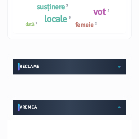
susținere
3
vot
5
locale
5
femeie
1
2
dată
RECLAME
VREMEA