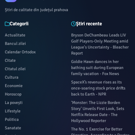
Știri de calitate din județul prahova
Categorii
Știri recente
Actualitate
Bryson DeChambeau Leads LIV
Golf Players-Only Meeting amid
Bancul zilei
League's Uncertainty - Bleacher
Calendar Ortodox
Report
Citate
Goldie Hawn dances in her
bathing suit during European
Citatul zilei
family vacation - Fox News
Cultura
SpaceX’s revenue rises as its
Economie
once-soaring stock price drifts
Horoscop
back to Earth - NPR
La povești
‘Monster: The Lizzie Borden
Story’ Unveils First Look, Sets
Lifestyle
Netflix Release Date - The
Politica
Hollywood Reporter
Sanatate
The No. 1 Exercise for Better