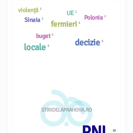
violență
2
UE
2
Polonia
2
Sinaia
2
fermieri
4
buget
2
decizie
5
locale
5
STIRIDELAPRAHOVA.RO
PNL
18