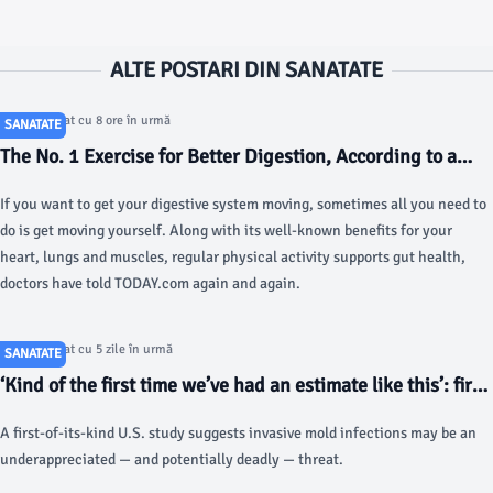
ALTE POSTARI DIN SANATATE
Articol postat cu 8 ore în urmă
SANATATE
The No. 1 Exercise for Better Digestion, According to a
Doctor - today.com
If you want to get your digestive system moving, sometimes all you need to
do is get moving yourself. Along with its well-known benefits for your
heart, lungs and muscles, regular physical activity supports gut health,
doctors have told TODAY.com again and again.
Articol postat cu 5 zile în urmă
SANATATE
‘Kind of the first time we’ve had an estimate like this’: first
CDC study on mold finds it’s much deadlier than we
A first-of-its-kind U.S. study suggests invasive mold infections may be an
thought - Fortune
underappreciated — and potentially deadly — threat.