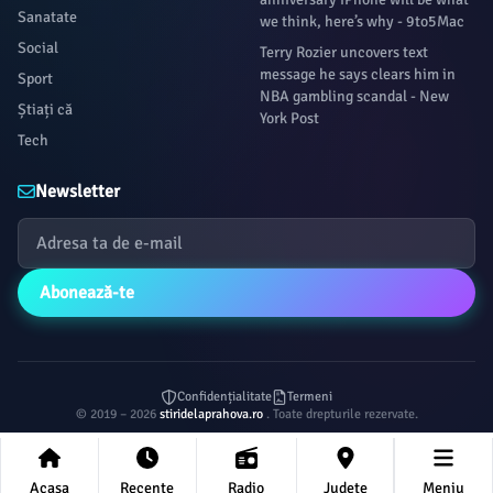
Sanatate
we think, here’s why - 9to5Mac
Social
Terry Rozier uncovers text
message he says clears him in
Sport
NBA gambling scandal - New
Știați că
York Post
Tech
Newsletter
Abonează-te
Confidențialitate
Termeni
© 2019 – 2026
stiridelaprahova.ro
. Toate drepturile rezervate.
Acasa
Recente
Radio
Județe
Meniu