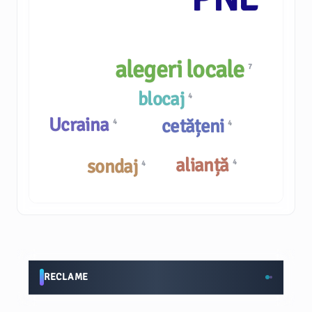
alegeri locale
7
blocaj
4
Ucraina
cetățeni
4
4
alianță
sondaj
4
4
RECLAME