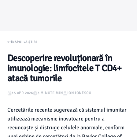
ÎNAPOI LA ȘTIRI
Descoperire revoluționară în
imunologie: limfocitele T CD4+
atacă tumorile
15 APR 2026
3 MINUTE MIN
ION IONESCU
Cercetările recente sugerează că sistemul imunitar
utilizează mecanisme inovatoare pentru a
recunoaște și distruge celulele anormale, conform
unei echipe de cercetători de la Baylor College of