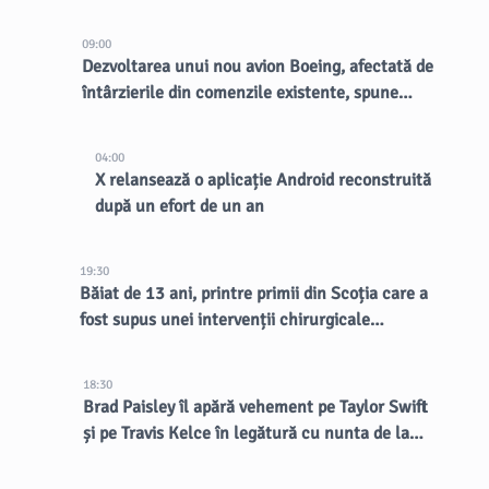
lumina reflectoarelor
09:00
Dezvoltarea unui nou avion Boeing, afectată de
întârzierile din comenzile existente, spune
CEO-ul
04:00
X relansează o aplicație Android reconstruită
după un efort de un an
19:30
Băiat de 13 ani, printre primii din Scoția care a
fost supus unei intervenții chirurgicale
inovatoare la creier
18:30
Brad Paisley îl apără vehement pe Taylor Swift
și pe Travis Kelce în legătură cu nunta de la
MSG