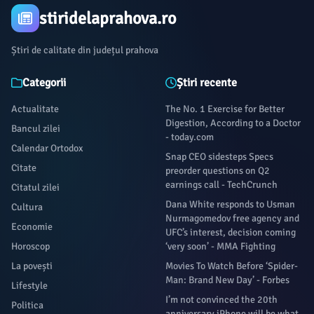
stiridelaprahova.ro
Știri de calitate din județul prahova
Categorii
Știri recente
Actualitate
The No. 1 Exercise for Better
Digestion, According to a Doctor
Bancul zilei
- today.com
Calendar Ortodox
Snap CEO sidesteps Specs
Citate
preorder questions on Q2
earnings call - TechCrunch
Citatul zilei
Dana White responds to Usman
Cultura
Nurmagomedov free agency and
Economie
UFC’s interest, decision coming
Horoscop
‘very soon’ - MMA Fighting
La povești
Movies To Watch Before ‘Spider-
Man: Brand New Day’ - Forbes
Lifestyle
I’m not convinced the 20th
Politica
anniversary iPhone will be what