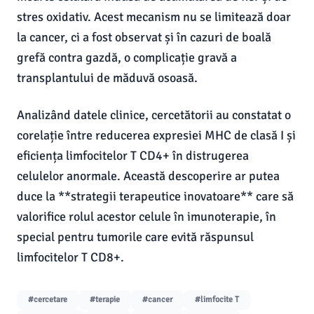
stres oxidativ. Acest mecanism nu se limitează doar
la cancer, ci a fost observat și în cazuri de boală
grefă contra gazdă, o complicație gravă a
transplantului de măduvă osoasă.
Analizând datele clinice, cercetătorii au constatat o
corelație între reducerea expresiei MHC de clasă I și
eficiența limfocitelor T CD4+ în distrugerea
celulelor anormale. Această descoperire ar putea
duce la **strategii terapeutice inovatoare** care să
valorifice rolul acestor celule în imunoterapie, în
special pentru tumorile care evită răspunsul
limfocitelor T CD8+.
#cercetare
#terapie
#cancer
#limfocite T