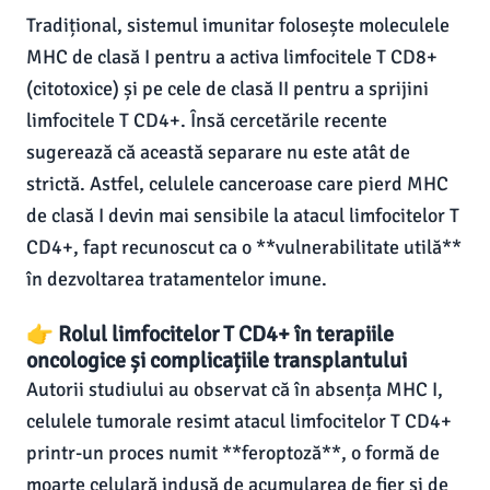
Tradițional, sistemul imunitar folosește moleculele
MHC de clasă I pentru a activa limfocitele T CD8+
(citotoxice) și pe cele de clasă II pentru a sprijini
limfocitele T CD4+. Însă cercetările recente
sugerează că această separare nu este atât de
strictă. Astfel, celulele canceroase care pierd MHC
de clasă I devin mai sensibile la atacul limfocitelor T
CD4+, fapt recunoscut ca o **vulnerabilitate utilă**
în dezvoltarea tratamentelor imune.
👉 Rolul limfocitelor T CD4+ în terapiile
oncologice și complicațiile transplantului
Autorii studiului au observat că în absența MHC I,
celulele tumorale resimt atacul limfocitelor T CD4+
printr-un proces numit **feroptoză**, o formă de
moarte celulară indusă de acumularea de fier și de