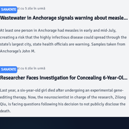
Articol postat cu 5 zile în urmă
SANATATE
Wastewater in Anchorage signals warning about measles -
Anchorage Daily News
At least one person in Anchorage had measles in early and mid-July,
creating a risk that the highly infectious disease could spread through the
state’s largest city, state health officials are warning. Samples taken from
Anchorage’s John M.
Articol postat cu 6 zile în urmă
SANATATE
Researcher Faces Investigation for Concealing 6-Year-Old
Girl’s Death in Gene-Editing Trial - Gizmodo
Last year, a six-year-old girl died after undergoing an experimental gene-
editing therapy. Now, the neuroscientist in charge of the research, Zilong
Qiu, is facing questions following his decision to not publicly disclose the
death.