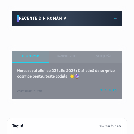
RECENTE DIN ROMÂNIA
HOROSCOP
BANCUL ZILEI
ȘTIAȚI CĂ?
Horoscopul zilei de 22 iulie 2026: O zi plină de surprize
cosmice pentru toate zodiile! 🌟🔮
VEZI TOT
2 săptămâni în urmă
Taguri
Cele mai folosite