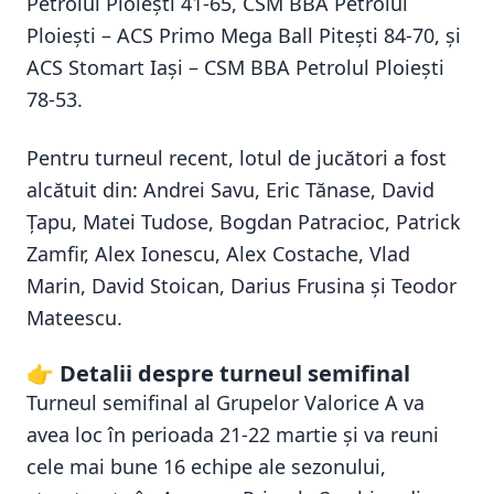
Petrolul Ploieşti 41-65, CSM BBA Petrolul
Ploieşti – ACS Primo Mega Ball Piteşti 84-70, și
ACS Stomart Iaşi – CSM BBA Petrolul Ploieşti
78-53.
Pentru turneul recent, lotul de jucători a fost
alcătuit din: Andrei Savu, Eric Tănase, David
Ţapu, Matei Tudose, Bogdan Patracioc, Patrick
Zamfir, Alex Ionescu, Alex Costache, Vlad
Marin, David Stoican, Darius Frusina şi Teodor
Mateescu.
👉 Detalii despre turneul semifinal
Turneul semifinal al Grupelor Valorice A va
avea loc în perioada 21-22 martie și va reuni
cele mai bune 16 echipe ale sezonului,