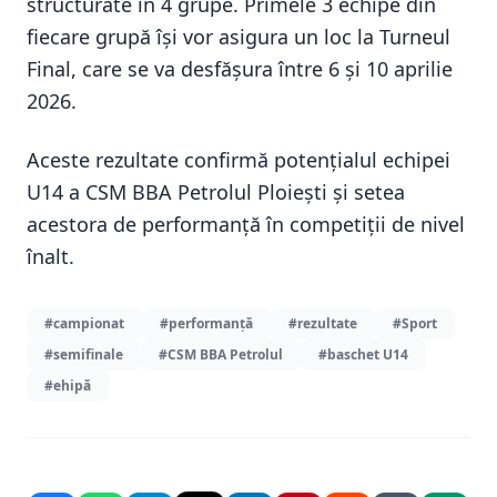
structurate în 4 grupe. Primele 3 echipe din
fiecare grupă își vor asigura un loc la Turneul
Final, care se va desfășura între 6 și 10 aprilie
2026.
Aceste rezultate confirmă potențialul echipei
U14 a CSM BBA Petrolul Ploieşti și setea
acestora de performanță în competiții de nivel
înalt.
#campionat
#performanță
#rezultate
#Sport
#semifinale
#CSM BBA Petrolul
#baschet U14
#ehipă