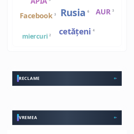
APIA
Rusia
AUR
3
6
Facebook
3
cetățeni
4
miercuri
2
RECLAME
VREMEA