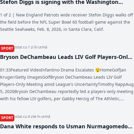
Stefon Diggs is signing with the Washington
Commanders, AP source says - AP News
1 of 2 | New England Patriots wide receiver Stefon Diggs walks off
the field before the NFL Super Bowl 60 football game against the
Seattle Seahawks, Feb. 8, 2026, in Santa Clara, Calif.
Articol postat cu 1 zi în urmă
SPORT
Bryson DeChambeau Leads LIV Golf Players-Only
Meeting amid League's Uncertainty - Bleacher
01:33Featured VideoInfantino Drama Escalates 😯HomeGolfJan
Report
Kruger/Getty ImagesGolfBryson DeChambeau Leads LIV Golf
Players-Only Meeting amid League's UncertaintyTimothy RappAug
5, 2026Bryson DeChambeau reportedly led a players-only meeting
with his fellow LIV golfers, per Gabby Herzig of The Athletic,
amidst the ongoing questions regarding the future funding of the
league and reports that the late-August Team Championship in
Articol postat cu 4 zile în urmă
SPORT
Michigan may be cancelled. "Bryson just ran through what he
Dana White responds to Usman Nurmagomedov
knows, and obviously, we're trying to do it as a group, but we're
free agency and UFC’s interest, decision coming