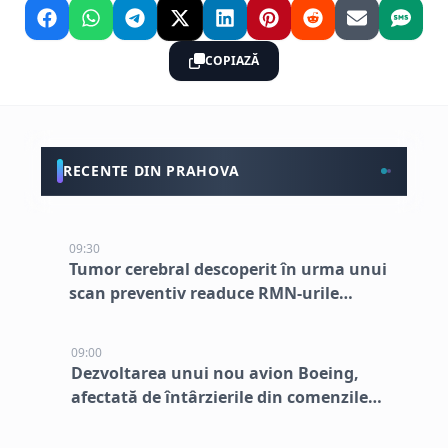
COPIAZĂ
RECENTE DIN PRAHOVA
09:30
Tumor cerebral descoperit în urma unui
scan preventiv readuce RMN-urile
complete în lumina reflectoarelor
09:00
Dezvoltarea unui nou avion Boeing,
afectată de întârzierile din comenzile
existente, spune CEO-ul