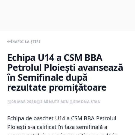
ÎNAPOI LA ȘTIRI
Echipa U14 a CSM BBA
Petrolul Ploieşti avansează
în Semifinale după
rezultate promiţătoare
05 MAR 2026
2 MINUTE MIN
SIMONA STAN
Echipa de baschet U14 a CSM BBA Petrolul
Ploieşti s-a calificat în faza semifinală a