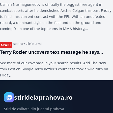
individuals as well, so I think the next two to three weeks is going
Usman Nurmagomedov is officially the biggest free agent in
‘very soon’ - MMA Fighting
to be where it's at," English golfer Richard Bland told reporters.
combat sports after he demolished Archie Colgan this past Friday
to finish his current contract with the PFL. With an undefeated
record, a dominant style on the feet and on the ground and
coming from one of the top teams in MMA history,
Nurmagomedov is entering the prime of his career with the
chance to truly decide his future with his next contract.
Articol postat cu 6 zile în urmă
SPORT
Terry Rozier uncovers text message he says
clears him in NBA gambling scandal - New York
See more of our coverage in your search results. Add The New
Post
York Post on Google Terry Rozier’s court case took a wild turn on
Friday.
stiridelaprahova.ro
Știri de calitate din județul prahova