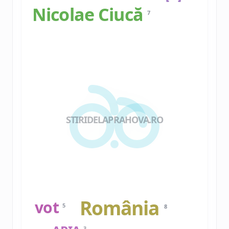
Nicolae Ciucă
7
STIRIDELAPRAHOVA.RO
România
vot
5
8
3