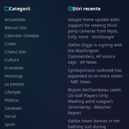
Categorii
Știri recente
Actualitate
Google Home update adds
support for viewing third-
Bancul zilei
party cameras from Wyze,
Calendar Ortodox
Eufy, more - 9to5Google
Citate
Stefon Diggs is signing with
the Washington
Citatul zilei
Commanders, AP source
Cultura
says - AP News
Economie
Cyclosporiasis outbreak has
Horoscop
expanded to six more states
- NBC News
La povești
Bryson DeChambeau Leads
Lifestyle
LIV Golf Players-Only
Politica
Meeting amid League's
Uncertainty - Bleacher
Sanatate
Report
Social
Goldie Hawn dances in her
Sport
bathing suit during