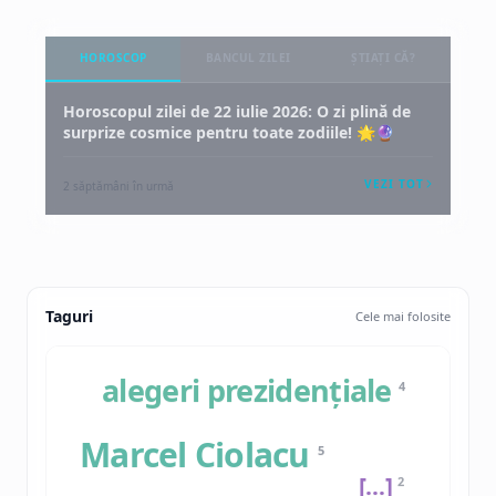
HOROSCOP
BANCUL ZILEI
ȘTIAȚI CĂ?
Horoscopul zilei de 22 iulie 2026: O zi plină de
surprize cosmice pentru toate zodiile! 🌟🔮
VEZI TOT
2 săptămâni în urmă
Taguri
Cele mai folosite
alegeri prezidențiale
4
Marcel Ciolacu
5
[…]
2