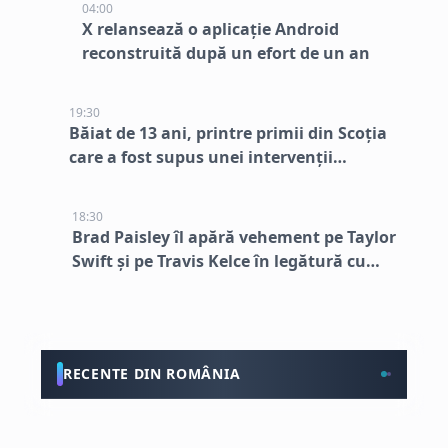
04:00
X relansează o aplicație Android
reconstruită după un efort de un an
19:30
Băiat de 13 ani, printre primii din Scoția
care a fost supus unei intervenții
chirurgicale inovatoare la creier
18:30
Brad Paisley îl apără vehement pe Taylor
Swift și pe Travis Kelce în legătură cu
nunta de la MSG
RECENTE DIN ROMÂNIA