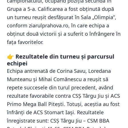
campionatului, ocupând poziţia secundă în
Grupa a 5-a. Calificarea a fost obţinută după
un turneu reuşit desfăşurat în Sala „Olimpia”,
conform ziarulprahova.ro, în care echipa a
obţinut două victorii și a suferit o înfrângere în
fața favoritelor.
👉 Rezultatele din turneu și parcursul
echipei
Echipa antrenată de Corina Savu, Loredana
Munteanu şi Mihai Comănescu a reușit să
repete succesele din turul precedent, având
rezultate favorabile contra CSŞ Târgu Jiu şi ACS
Primo Mega Ball Piteşti. Totuşi, aceştia au fost
înfrânți de ACS Stomart Iaşi. Rezultatele
înregistrate sunt: CSŞ Târgu Jiu – CSM BBA