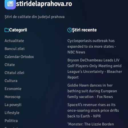
stiridelaprahova.ro
Știri de calitate din județul prahova
Categorii
Știri recente
Actualitate
Cyclosporiasis outbreak has
expanded to six more states -
Bancul zilei
NBC News
Calendar Ortodox
Bryson DeChambeau Leads LIV
Citate
Golf Players-Only Meeting amid
League's Uncertainty - Bleacher
Citatul zilei
Report
Cultura
Goldie Hawn dances in her
Economie
bathing suit during European
Horoscop
family vacation - Fox News
La povești
SpaceX’s revenue rises as its
once-soaring stock price drifts
Lifestyle
back to Earth - NPR
Politica
‘Monster: The Lizzie Borden