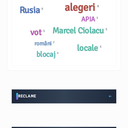
alegeri
8
Rusia
6
APIA
3
Marcel Ciolacu
vot
5
5
români
2
locale
5
blocaj
4
RECLAME