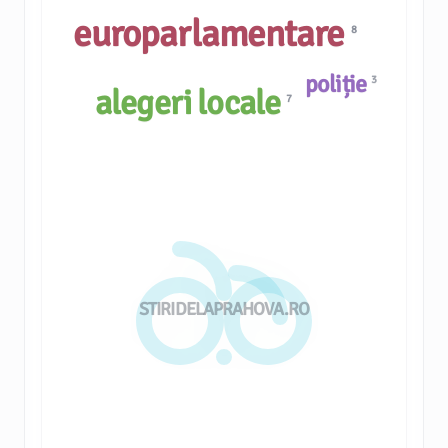
europarlamentare
8
poliție
3
alegeri locale
7
STIRIDELAPRAHOVA.RO