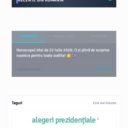
RECENTE DIN ROMÂNIA
HOROSCOP
BANCUL ZILEI
ȘTIAȚI CĂ?
Horoscopul zilei de 22 iulie 2026: O zi plină de surprize
cosmice pentru toate zodiile! 🌟🔮
VEZI TOT
2 săptămâni în urmă
Taguri
Cele mai folosite
alegeri prezidențiale
4