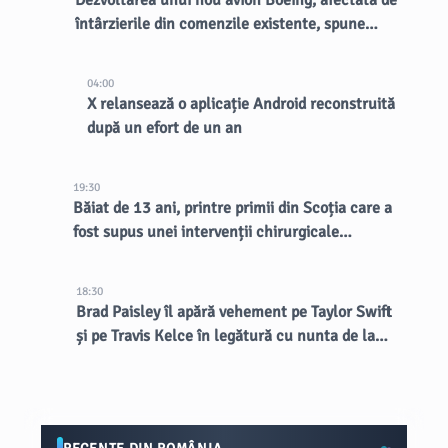
Dezvoltarea unui nou avion Boeing, afectată de
întârzierile din comenzile existente, spune
CEO-ul
04:00
X relansează o aplicație Android reconstruită
după un efort de un an
19:30
Băiat de 13 ani, printre primii din Scoția care a
fost supus unei intervenții chirurgicale
inovatoare la creier
18:30
Brad Paisley îl apără vehement pe Taylor Swift
și pe Travis Kelce în legătură cu nunta de la
MSG