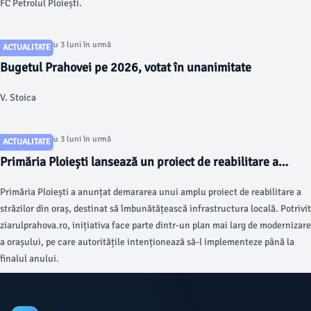
FC Petrolul Ploiești.
Articol postat cu 3 luni în urmă
ACTUALITATE
Bugetul Prahovei pe 2026, votat în unanimitate
V. Stoica
Articol postat cu 3 luni în urmă
ACTUALITATE
Primăria Ploiești lansează un proiect de reabilitare a
străzilor
Primăria Ploiești a anunțat demararea unui amplu proiect de reabilitare a
străzilor din oraș, destinat să îmbunătățească infrastructura locală. Potrivit
ziarulprahova.ro, inițiativa face parte dintr-un plan mai larg de modernizare
a orașului, pe care autoritățile intenționează să-l implementeze până la
finalul anului.