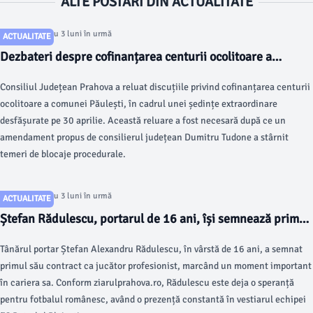
ALTE POSTARI DIN ACTUALITATE
Articol postat cu 3 luni în urmă
ACTUALITATE
Dezbateri despre cofinanțarea centurii ocolitoare a
comunei Păulești
Consiliul Județean Prahova a reluat discuțiile privind cofinanțarea centurii
ocolitoare a comunei Păulești, în cadrul unei ședințe extraordinare
desfășurate pe 30 aprilie. Această reluare a fost necesară după ce un
amendament propus de consilierul județean Dumitru Tudone a stârnit
temeri de blocaje procedurale.
Articol postat cu 3 luni în urmă
ACTUALITATE
Ștefan Rădulescu, portarul de 16 ani, își semnează primul
contract profesionist
Tânărul portar Ștefan Alexandru Rădulescu, în vârstă de 16 ani, a semnat
primul său contract ca jucător profesionist, marcând un moment important
în cariera sa. Conform ziarulprahova.ro, Rădulescu este deja o speranță
pentru fotbalul românesc, având o prezență constantă în vestiarul echipei