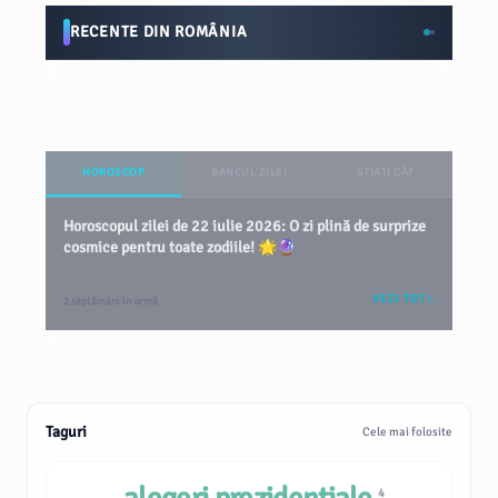
RECENTE DIN ROMÂNIA
HOROSCOP
BANCUL ZILEI
ȘTIAȚI CĂ?
Horoscopul zilei de 22 iulie 2026: O zi plină de surprize
cosmice pentru toate zodiile! 🌟🔮
VEZI TOT
2 săptămâni în urmă
Taguri
Cele mai folosite
4