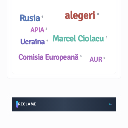
alegeri
8
Rusia
6
APIA
3
Marcel Ciolacu
5
Ucraina
4
Comisia Europeană
4
AUR
3
RECLAME