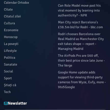
Calendar Ortodox
Can Role Model move past his
Citate
viral moment by leaning into
authenticity? - NPR
Citatul zilei
Man City reject Barcelona's
Cultura
£38.5m bid for Rodri - bbc.com
Economie
Rodri chooses Barcelona over
Horoscop
Real Madrid as Manchester City
La povești
exit takes shape — report -
Managing Madrid
Lifestyle
The AirPods Pro are $60 off,
Politica
their best price since late June -
Sanatate
The Verge
Social
Google Home update adds
support for viewing third-party
Sport
cameras from Wyze, Eufy, more -
Știați că
9to5Google
Tech
Newsletter