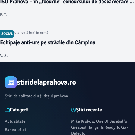
ISU Prahova – în „focurile” concursului de descarcerare și
acordare de prim-ajutor calificat de la Târgoviște
F. T.
Articol postat cu 3 luni în urmă
SOCIAL
Echipaje anti-urs pe străzile din Câmpina
V. S.
stiridelaprahova.ro
Știri de calitate din județul prahova
Categorii
Știri recente
Actualitate
Mike Krukow, One Of Baseball’s
Greatest Hangs, Is Ready To Go -
Bancul zilei
Defector