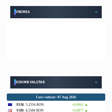
VREMEA
SCHIMB VALUTAR
Curs valutar: 07 Aug 2026
EUR
: 5,2554 RON
+0,0041 ▲
USD
: 4,5584 RON
+0,0077 ▲