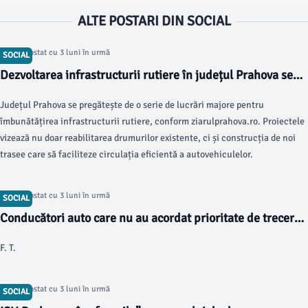
ALTE POSTARI DIN SOCIAL
Articol postat cu 3 luni în urmă
SOCIAL
Dezvoltarea infrastructurii rutiere în județul Prahova se
accelerează
Județul Prahova se pregătește de o serie de lucrări majore pentru
îmbunătățirea infrastructurii rutiere, conform ziarulprahova.ro. Proiectele
vizează nu doar reabilitarea drumurilor existente, ci și construcția de noi
trasee care să faciliteze circulația eficientă a autovehiculelor.
Articol postat cu 3 luni în urmă
SOCIAL
Conducători auto care nu au acordat prioritate de trecere
pietonilor au rămas, la rândul lor… tot pietoni!
F. T.
Articol postat cu 3 luni în urmă
SOCIAL