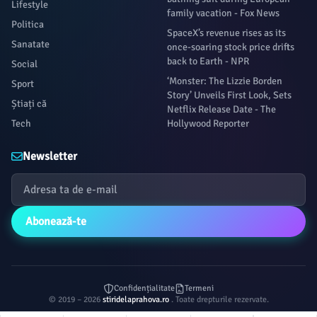
Lifestyle
family vacation - Fox News
Politica
SpaceX’s revenue rises as its
Sanatate
once-soaring stock price drifts
back to Earth - NPR
Social
‘Monster: The Lizzie Borden
Sport
Story’ Unveils First Look, Sets
Știați că
Netflix Release Date - The
Tech
Hollywood Reporter
Newsletter
Abonează-te
Confidențialitate
Termeni
© 2019 – 2026
stiridelaprahova.ro
. Toate drepturile rezervate.