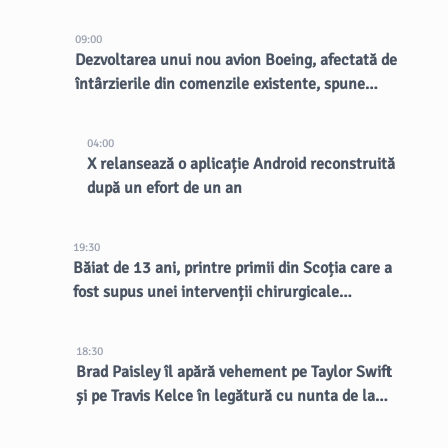
lumina reflectoarelor
09:00
Dezvoltarea unui nou avion Boeing, afectată de
întârzierile din comenzile existente, spune
CEO-ul
04:00
X relansează o aplicație Android reconstruită
după un efort de un an
19:30
Băiat de 13 ani, printre primii din Scoția care a
fost supus unei intervenții chirurgicale
inovatoare la creier
18:30
Brad Paisley îl apără vehement pe Taylor Swift
și pe Travis Kelce în legătură cu nunta de la
MSG