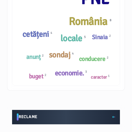
România
8
cetățeni
4
locale
Sinaia
2
5
sondaj
4
anunţ
2
conducere
2
economie.
3
buget
2
1
caracter
RECLAME