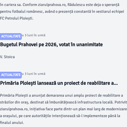
în cariera sa. Conform ziarulprahova.ro, Rădulescu este deja o speranță
pentru fotbalul românesc, având o prezență constantă în vestiarul echipei
FC Petrolul Ploiești.
Articol postat cu 3 luni în urmă
ACTUALITATE
Bugetul Prahovei pe 2026, votat în unanimitate
V. Stoica
Articol postat cu 3 luni în urmă
ACTUALITATE
Primăria Ploiești lansează un proiect de reabilitare a
străzilor
Primăria Ploiești a anunțat demararea unui amplu proiect de reabilitare a
străzilor din oraș, destinat să îmbunătățească infrastructura locală. Potrivit
ziarulprahova.ro, inițiativa face parte dintr-un plan mai larg de modernizare
a orașului, pe care autoritățile intenționează să-l implementeze până la
finalul anului.