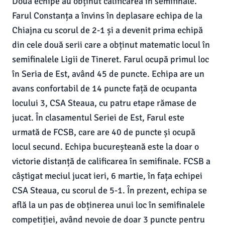
Două echipe au obținut calificarea în semifinale.
Farul Constanța a învins în deplasare echipa de la
Chiajna cu scorul de 2-1 și a devenit prima echipă
din cele două serii care a obținut matematic locul în
semifinalele Ligii de Tineret. Farul ocupă primul loc
în Seria de Est, având 45 de puncte. Echipa are un
avans confortabil de 14 puncte față de ocupanta
locului 3, CSA Steaua, cu patru etape rămase de
jucat. În clasamentul Seriei de Est, Farul este
urmată de FCSB, care are 40 de puncte și ocupă
locul secund. Echipa bucureșteană este la doar o
victorie distanță de calificarea în semifinale. FCSB a
câștigat meciul jucat ieri, 6 martie, în fața echipei
CSA Steaua, cu scorul de 5-1. În prezent, echipa se
află la un pas de obținerea unui loc în semifinalele
competiției, având nevoie de doar 3 puncte pentru