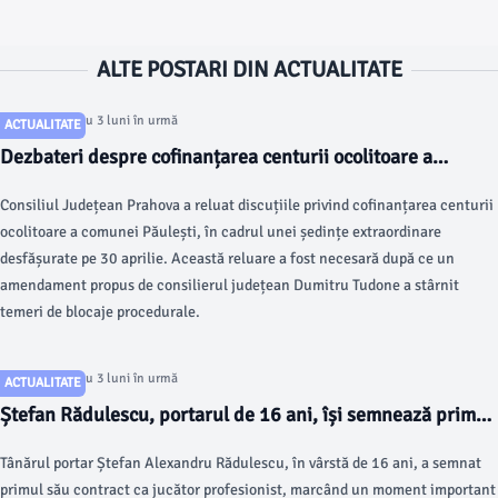
ALTE POSTARI DIN ACTUALITATE
Articol postat cu 3 luni în urmă
ACTUALITATE
Dezbateri despre cofinanțarea centurii ocolitoare a
comunei Păulești
Consiliul Județean Prahova a reluat discuțiile privind cofinanțarea centurii
ocolitoare a comunei Păulești, în cadrul unei ședințe extraordinare
desfășurate pe 30 aprilie. Această reluare a fost necesară după ce un
amendament propus de consilierul județean Dumitru Tudone a stârnit
temeri de blocaje procedurale.
Articol postat cu 3 luni în urmă
ACTUALITATE
Ștefan Rădulescu, portarul de 16 ani, își semnează primul
contract profesionist
Tânărul portar Ștefan Alexandru Rădulescu, în vârstă de 16 ani, a semnat
primul său contract ca jucător profesionist, marcând un moment important