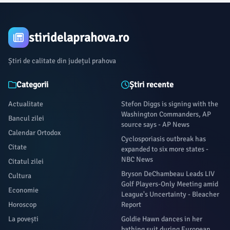
stiridelaprahova.ro
Știri de calitate din județul prahova
Categorii
Știri recente
Actualitate
Stefon Diggs is signing with the
Washington Commanders, AP
Bancul zilei
source says - AP News
Calendar Ortodox
Cyclosporiasis outbreak has
Citate
expanded to six more states -
NBC News
Citatul zilei
Bryson DeChambeau Leads LIV
Cultura
Golf Players-Only Meeting amid
Economie
League's Uncertainty - Bleacher
Horoscop
Report
La povești
Goldie Hawn dances in her
bathing suit during European