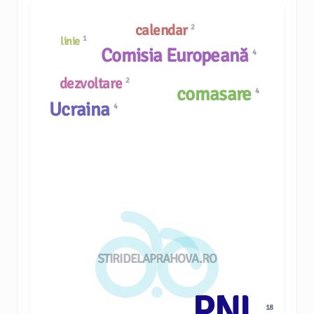
calendar
2
1
linie
Comisia Europeană
4
dezvoltare
2
comasare
4
Ucraina
4
STIRIDELAPRAHOVA.RO
PNL
18