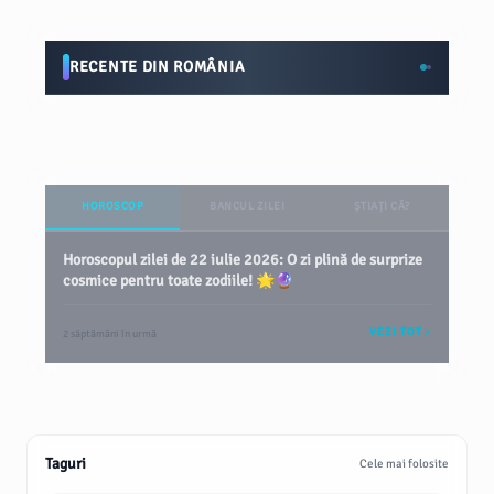
RECENTE DIN ROMÂNIA
HOROSCOP
BANCUL ZILEI
ȘTIAȚI CĂ?
Horoscopul zilei de 22 iulie 2026: O zi plină de surprize
cosmice pentru toate zodiile! 🌟🔮
VEZI TOT
2 săptămâni în urmă
Taguri
Cele mai folosite