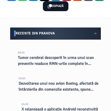
COPIAZĂ
RECENTE DIN PRAHOVA
09:30
Tumor cerebral descoperit în urma unui scan
preventiv readuce RMN-urile complete în
lumina reflectoarelor
09:00
Dezvoltarea unui nou avion Boeing, afectată de
întârzierile din comenzile existente, spune
CEO-ul
04:00
X relansează o aplicație Android reconstruită