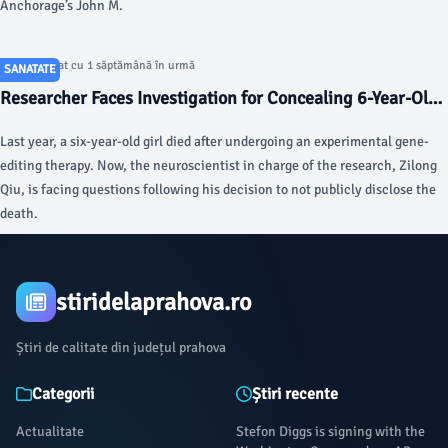
Anchorage’s John M.
Articol postat cu 1 săptămână în urmă
SANATATE
Researcher Faces Investigation for Concealing 6-Year-Old
Girl’s Death in Gene-Editing Trial - Gizmodo
Last year, a six-year-old girl died after undergoing an experimental gene-
editing therapy. Now, the neuroscientist in charge of the research, Zilong
Qiu, is facing questions following his decision to not publicly disclose the
death.
stiridelaprahova.ro
Știri de calitate din județul prahova
Categorii
Știri recente
Actualitate
Stefon Diggs is signing with the