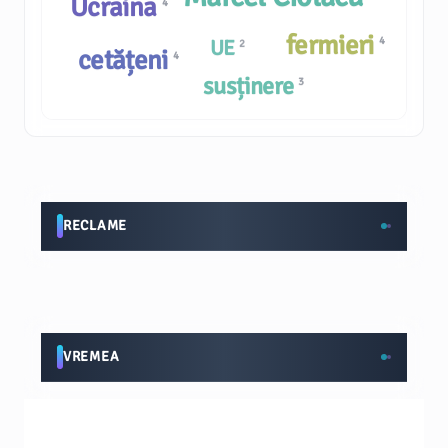
Ucraina
4
fermieri
4
UE
2
cetățeni
4
susținere
3
RECLAME
VREMEA