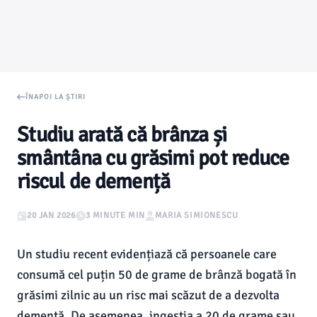
ÎNAPOI LA ȘTIRI
Studiu arată că brânza și
smântâna cu grăsimi pot reduce
riscul de demență
20 JAN 2026
3 MINUTE MIN
MARIA SIMIONESCU
Un studiu recent evidențiază că persoanele care
consumă cel puțin 50 de grame de brânză bogată în
grăsimi zilnic au un risc mai scăzut de a dezvolta
demență. De asemenea, ingestia a 20 de grame sau