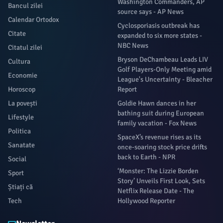
Washington Commanders, AP
Bancul zilei
source says - AP News
Calendar Ortodox
Cyclosporiasis outbreak has
Citate
expanded to six more states -
NBC News
Citatul zilei
Bryson DeChambeau Leads LIV
Cultura
Golf Players-Only Meeting amid
Economie
League's Uncertainty - Bleacher
Horoscop
Report
La povești
Goldie Hawn dances in her
bathing suit during European
Lifestyle
family vacation - Fox News
Politica
SpaceX’s revenue rises as its
Sanatate
once-soaring stock price drifts
back to Earth - NPR
Social
‘Monster: The Lizzie Borden
Sport
Story’ Unveils First Look, Sets
Știați că
Netflix Release Date - The
Tech
Hollywood Reporter