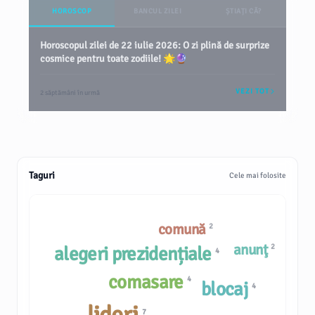
HOROSCOP
BANCUL ZILEI
ȘTIAȚI CĂ?
Horoscopul zilei de 22 iulie 2026: O zi plină de surprize
cosmice pentru toate zodiile! 🌟🔮
VEZI TOT
2 săptămâni în urmă
Taguri
Cele mai folosite
comună
2
anunţ
2
alegeri prezidențiale
4
comasare
4
blocaj
4
7