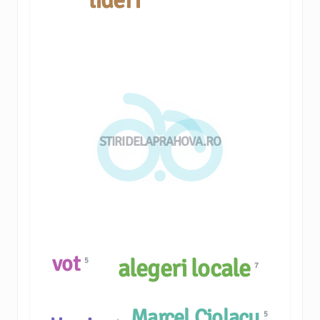
lideri
STIRIDELAPRAHOVA.RO
vot
alegeri locale
5
7
Marcel Ciolacu
5