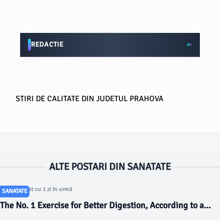
REDACTIE
STIRI DE CALITATE DIN JUDETUL PRAHOVA
ALTE POSTARI DIN SANATATE
Articol postat cu 1 zi în urmă
SANATATE
The No. 1 Exercise for Better Digestion, According to a
Doctor - today.com