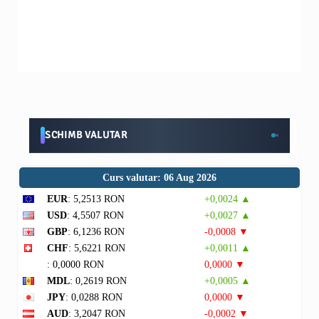
SCHIMB VALUTAR
Curs valutar: 06 Aug 2026
EUR
: 5,2513 RON
+0,0024 ▲
USD
: 4,5507 RON
+0,0027 ▲
GBP
: 6,1236 RON
-0,0008 ▼
CHF
: 5,6221 RON
+0,0011 ▲
: 0,0000 RON
0,0000 ▼
MDL
: 0,2619 RON
+0,0005 ▲
JPY
: 0,0288 RON
0,0000 ▼
AUD
: 3,2047 RON
-0,0002 ▼