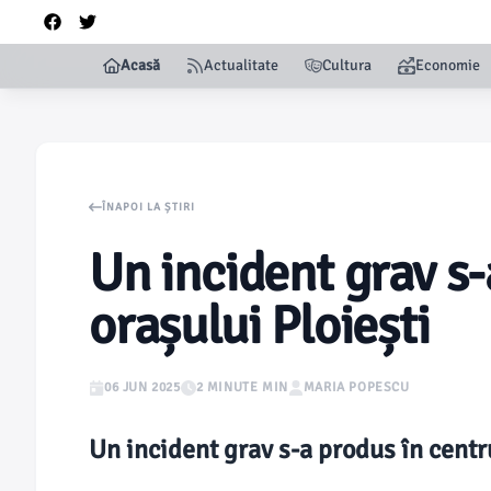
Acasă
Actualitate
Cultura
Economie
ÎNAPOI LA ȘTIRI
Un incident grav s-
orașului Ploiești
06 JUN 2025
2 MINUTE MIN
MARIA POPESCU
Un incident grav s-a produs în centru