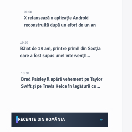
existente, spune CEO-ul
04:00
X relansează o aplicație Android
reconstruită după un efort de un an
19:30
Băiat de 13 ani, printre primii din Scoția
care a fost supus unei intervenții
chirurgicale inovatoare la creier
18:30
Brad Paisley îl apără vehement pe Taylor
Swift și pe Travis Kelce în legătură cu
nunta de la MSG
RECENTE DIN ROMÂNIA