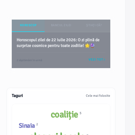
HOROSCOP
BANCUL ZILEI
ȘTIAȚI CĂ?
Horoscopul zilei de 22 iulie 2026: O zi plină de
surprize cosmice pentru toate zodiile! 🌟🔮
VEZI TOT
2 săptămâni în urmă
Taguri
Cele mai folosite
coaliție
5
Sinaia
2