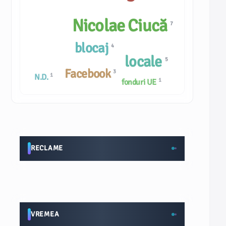
Nicolae Ciucă
7
blocaj
4
locale
5
Facebook
3
1
N.D.
1
fonduri UE
RECLAME
VREMEA