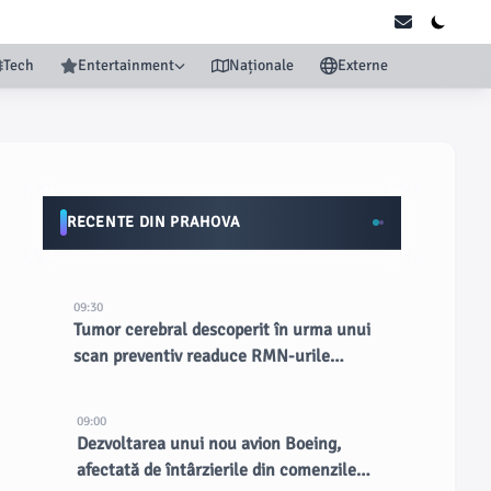
Tech
Entertainment
Naționale
Externe
RECENTE DIN PRAHOVA
09:30
Tumor cerebral descoperit în urma unui
scan preventiv readuce RMN-urile
complete în lumina reflectoarelor
09:00
Dezvoltarea unui nou avion Boeing,
afectată de întârzierile din comenzile