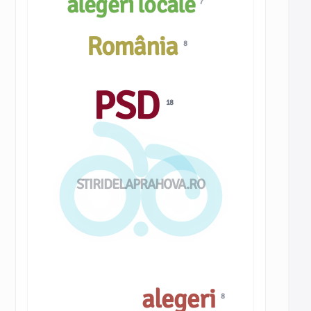
alegeri locale
7
România
8
PSD
18
STIRIDELAPRAHOVA.RO
alegeri
8