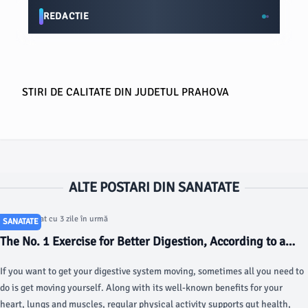
REDACTIE
STIRI DE CALITATE DIN JUDETUL PRAHOVA
ALTE POSTARI DIN SANATATE
Articol postat cu 3 zile în urmă
SANATATE
The No. 1 Exercise for Better Digestion, According to a
Doctor - today.com
If you want to get your digestive system moving, sometimes all you need to
do is get moving yourself. Along with its well-known benefits for your
heart, lungs and muscles, regular physical activity supports gut health,