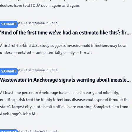
doctors have told TODAY.com again and again.
Articol postat cu 1 săptămână în urmă
SANATATE
‘Kind of the first time we’ve had an estimate like this’: first
CDC study on mold finds it’s much deadlier than we
A first-of-its-kind U.S. study suggests invasive mold infections may be an
thought - Fortune
underappreciated — and potentially deadly — threat.
Articol postat cu 1 săptămână în urmă
SANATATE
Wastewater in Anchorage signals warning about measles -
Anchorage Daily News
At least one person in Anchorage had measles in early and mid-July,
creating a risk that the highly infectious disease could spread through the
state’s largest city, state health officials are warning. Samples taken from
Anchorage’s John M.
Articol postat cu 1 săptămână în urmă