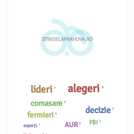
STIRIDELAPRAHOVA.RO
alegeri
lideri
8
7
comasare
4
decizie
5
fermieri
4
FBI
2
AUR
3
1
experți.