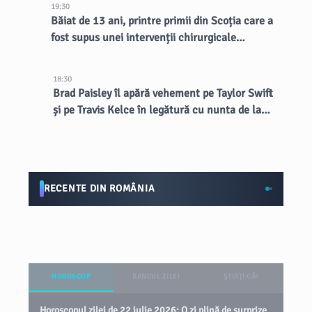
19:30
Băiat de 13 ani, printre primii din Scoția care a
fost supus unei intervenții chirurgicale
inovatoare la creier
18:30
Brad Paisley îl apără vehement pe Taylor Swift
și pe Travis Kelce în legătură cu nunta de la
MSG
RECENTE DIN ROMÂNIA
HOROSCOP
BANCUL ZILEI
ȘTIAȚI CĂ?
Horoscopul zilei de 22 iulie 2026: O zi plină de surprize