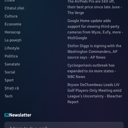
Citate
The AirPods Pro are $60 off,
their best price since late June -
Citatul zilei
The Verge
Cultura
Google Home update adds
Economie
support for viewing third-party
Horoscop
cameras from Wyze, Eufy, more -
9to5Google
La povești
Stefon Diggs is signing with the
Lifestyle
Washington Commanders, AP
Politica
source says - AP News
Sanatate
Cyclosporiasis outbreak has
expanded to six more states -
Social
NBC News
Sport
Bryson DeChambeau Leads LIV
Știați că
Golf Players-Only Meeting amid
Tech
League's Uncertainty - Bleacher
Report
Newsletter