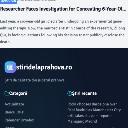
SANATATE
Researcher Faces Investigation for Concealing 6-Year-Old
Girl’s Death in Gene-Editing Trial - Gizmodo
Last year, a six-year-old girl died after undergoing an experimental gene-
editing therapy. Now, the neuroscientist in charge of the research, Zilong
Qiu, is facing questions following his decision to not publicly disclose the
death.
stiridelaprahova.ro
Știri de calitate din județul prahova
Categorii
Știri recente
Actualitate
Rodri chooses Barcelona over
Real Madrid as Manchester City
Bancul zilei
exit takes shape — report -
Calendar Ortodox
Managing Madrid