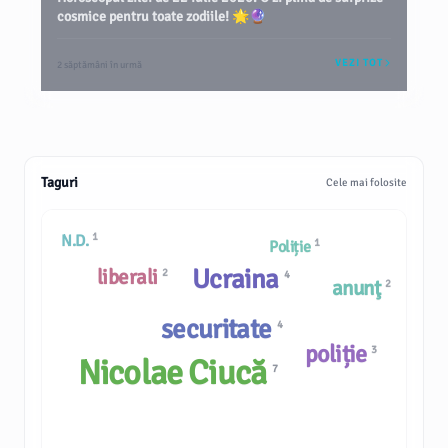
cosmice pentru toate zodiile! 🌟🔮
VEZI TOT
2 săptămâni în urmă
Taguri
Cele mai folosite
1
N.D.
1
Poliție
Ucraina
liberali
2
4
anunţ
2
securitate
4
poliție
3
Nicolae Ciucă
7